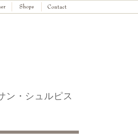
京都本店
神戸本店
794 ～ サン・シュルピス