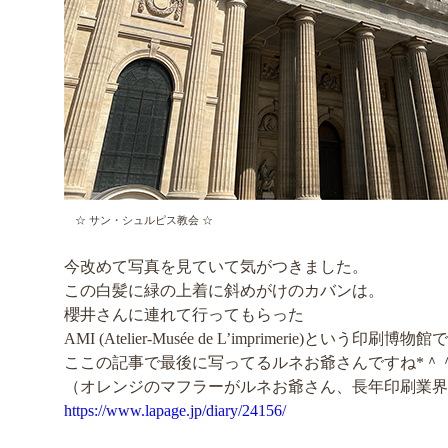
☆ サン・シュルピス教会 ☆
今改めて写真を見ていて気がつきました。
この白髪に緑の上着に斜めがけのカバンは。
櫻井さんに連れて行ってもらった
AMI (Atelier-Musée de L’imprimerie)という印刷
ここの記事で最後に写ってるルネお爺さんですね*＾
（オレンジのマフラーがルネお爺さん、長年印刷業界
https://www.lapage.jp/diary/24156/