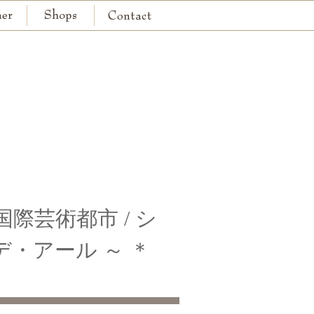
京都本店
神戸本店
3 ～ 国際芸術都市 / シ
・アール ～ ＊