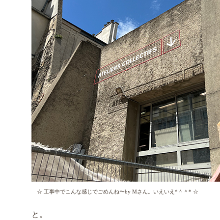
☆ 工事中でこんな感じでごめんね〜by Mさん。いえいえ*＾＾* ☆
と。