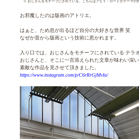
☆ おじさんをモチーフにされている、こちらはアビイ・ロードがテーマの作
お邪魔したのは版画のアトリエ。
はぁと、ため息が出るほど自分の大好きな世界 笑
なぜか昔から版画という技術に惹かれます。
入り口では、おじさんをモチーフにされている テラオ
おじさんと、そこに一言添えられた文章が味わい深い
素敵な作品を見させて頂きました。
https://www.instagram.com/p/C6rRrGjMvIa/