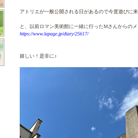
アトリエが一般公開される日があるので今度遊びに来
と、以前ロマン美術館に一緒に行ったMさんからのメ
https://www.lapage.jp/diary/25617/
嬉しい！是非に♪