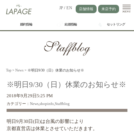
JP
/
EN
店舗情報
来店予約
婚約指輪
結婚指輪
セットリング
Top
>
News
>
※明日9/30（日）休業のお知らせ※
※明日9/30（日）休業のお知らせ※
2018年9月29日5:25 PM
カテゴリー：
News
,
shopinfo
,
Staffblog
明日9月30日(日)は台風の影響により
京都直営店は休業とさせていただきます。