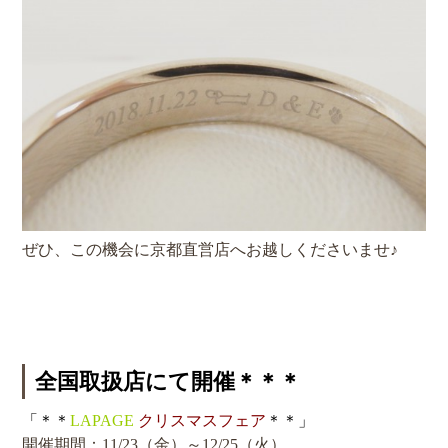
ぜひ、この機会に京都直営店へお越しくださいませ♪
全国取扱店にて開催＊＊＊
「＊＊
LAPAGE
クリスマスフェア
＊＊」
開催期間：11/23（金）～12/25（火）