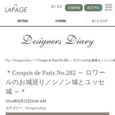
JP
/
EN
店舗情報
来店予約
婚約指輪
結婚指輪
セットリング
Top
>
Designersdiary
>
＊Croquis de Paris No.282 ～ ロワールのお城巡り／
＊Croquis de Paris No.282 ～ ロワー
ルのお城巡り／シノン城とユッセ
城 ～＊
2014年8月22日9:00 AM
カテゴリー：
Designersdiary