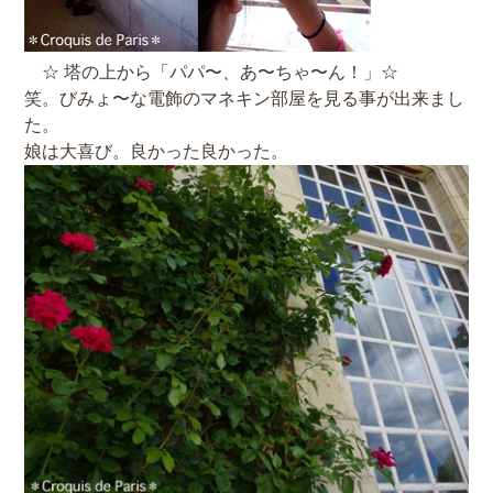
☆ 塔の上から「パパ〜、あ〜ちゃ〜ん！」☆
笑。びみょ〜な電飾のマネキン部屋を見る事が出来まし
た。
娘は大喜び。良かった良かった。