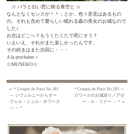
☆ バラと白い窓に映る青空と ☆
なんとなくセンスが＾＾；とか。色々意見はあるもの
の、それも含めて愛らしい眠れる森の美女のお城なので
した♪
お次はどこへ？もうくたくたで死にそう？
いえいえ、それがまた楽しかったんです。
その続きはまた次回に・・・
A la prochaine ♪
☆MUNEKO☆
«
＊Croquis de Paris No.281
＊Croquis de Paris No.283 ～
～ ジヴェルニーからオー
ロワールのお城巡り／アゼ
ヴェル・シュル・オワーズ
ー・ル・リドー ～＊
»
へ ～＊