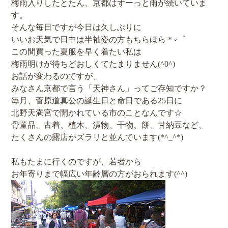
梅雨入りしたとたん、京都はずーっと雨が続いていま
す。
そんな毎日ですが今日は久しぶりに
いいお天気で日中は半袖姿の方もちらほら＊◦゜
この間買った夏服を早く着たい私は
梅雨明けが待ちどおしくてたまりません(^0^)
お話が変わるのですが、
みなさん京都で言う「天神さん」ってご存知ですか？
毎月、菅原道真公の誕生日と命日である25日に
北野天満宮で開かれている市のことなんです☆
骨董品、古着、植木、漬物、干物、餅、甘納豆など、
たくさんの露店がズラリと並んでいます(*^_^*)
私もたまに行くのですが、若者から
お年寄りまで幅広い年齢層の方がおられます(^^)