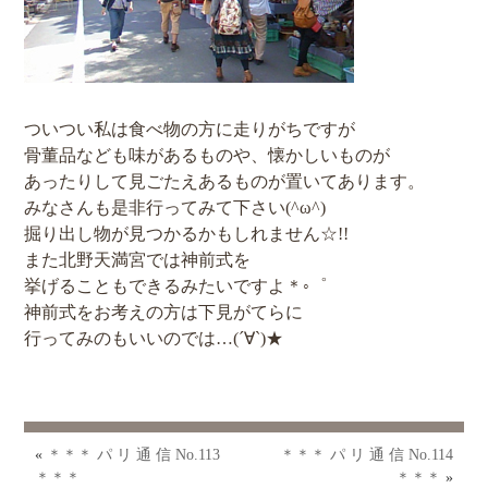
ついつい私は食べ物の方に走りがちですが
骨董品なども味があるものや、懐かしいものが
あったりして見ごたえあるものが置いてあります。
みなさんも是非行ってみて下さい(^ω^)
掘り出し物が見つかるかもしれません☆!!
また北野天満宮では神前式を
挙げることもできるみたいですよ＊◦゜
神前式をお考えの方は下見がてらに
行ってみのもいいのでは…(´∀`)★
«
＊＊＊ パ リ 通 信 No.113
＊＊＊ パ リ 通 信 No.114
＊＊＊
＊＊＊
»