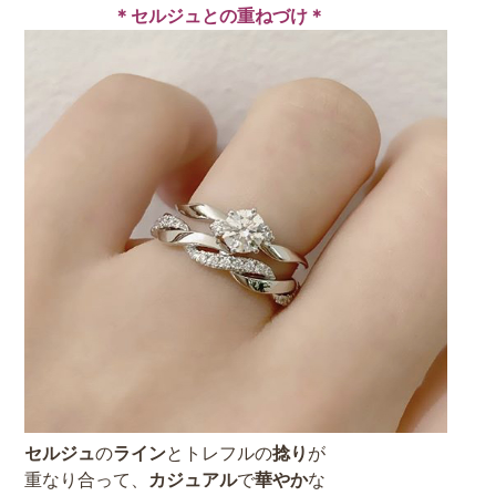
＊セルジュ
との重ねづけ＊
セルジュ
の
ライン
とトレフルの
捻り
が
重なり合って、
カジュアル
で
華やか
な