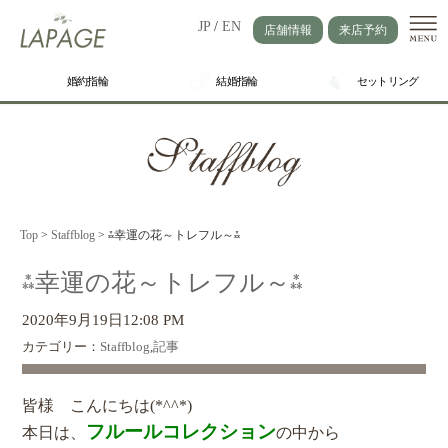
JP
/
EN
店舗情報
来店予約
婚約指輪
結婚指輪
セットリング
Top
>
Staffblog
>
⁂幸運の花～トレフル～⁂
⁂幸運の花～トレフル～⁂
2020年9月19日12:08 PM
カテゴリー：
Staffblog
,
記事
皆様 こんにちは(*^^*)
フルールコレクション
本日は、
の中から