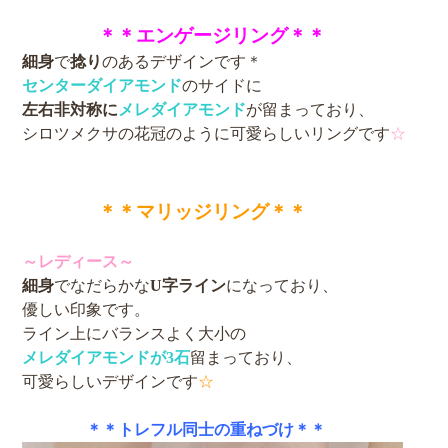
＊＊エンゲージリング＊＊
細身
で
捻り
のあるデザインです＊
センターダイアモンド
のサイドに
左右非対称に
メレ
ダイアモンド
が留まっており、
シロツメクサの花冠のように可愛らしいリングです
☆
＊＊マリッジリング＊＊
～レディース～
細身
でなだらかな
U字ライン
になっており、
優しい印象です。
ライン上にバランスよく大小の
メレダイアモンドが3石
留まっており、
可愛らしいデザインです
☆
＊＊トレフル同士の重ねづけ＊＊