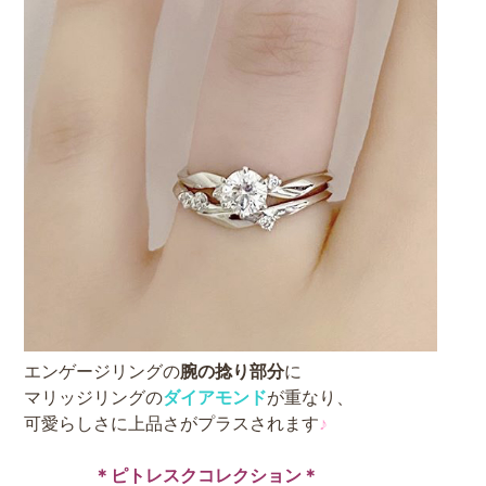
エンゲージリングの
腕の捻り部分
に
マリッジリングの
ダイアモンド
が重なり、
可愛らしさに上品さがプラスされます
♪
＊ピトレスクコレクション＊