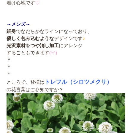
着け心地です
♡
～メンズ～
細身
でなだらかなラインになっており、
優しく包み込むような
デザインです
♪
光沢素材
を
つや消し加工
にアレンジ
することもできます
(^^)
＊
＊
＊
トレフル（シロツメクサ）
ところで、皆様は
の花言葉はご存知ですか？