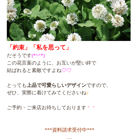
「約束」
「私を思って」
だそうです
(*^^*)
この花言葉のように、お互いが堅い絆で
結ばれると素敵ですよね
♡♡
とっても
上品で可愛らしいデザイン
ですので、
ぜひ、実際に着けてみてくださいね
♪
ご予約・ご来店お待ちしております
＊＊
***資料請求受付中***
…