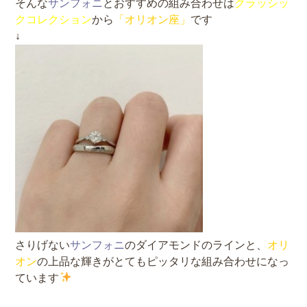
そんな
サンフォニ
とおすすめの組み合わせは
クラッシッ
クコレクション
から
「オリオン座」
です
↓
さりげない
サンフォニ
のダイアモンドのラインと、
オリ
オン
の上品な輝きがとてもピッタリな組み合わせになっ
ています