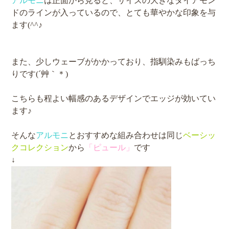
アルモニ
は正面から見ると、サイズの大きなダイアモン
ドのラインが入っているので、とても華やかな印象を与
ます(^^♪
また、少しウェーブがかかっており、指馴染みもばっち
りです(´艸｀＊)
こちらも程よい幅感のあるデザインでエッジが効いてい
ます♪
そんな
アルモニ
とおすすめな組み合わせは同じ
ベーシッ
クコレクション
から
「ピュール」
です
↓