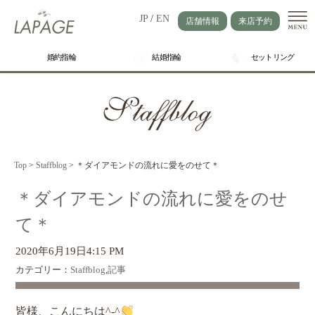
JP
/
EN
店舗情報
来店予約
婚約指輪
結婚指輪
セットリング
Top
>
Staffblog
>
＊ダイアモンドの流れに愛をのせて＊
＊ダイアモンドの流れに愛をのせ
て＊
2020年6月19日4:15 PM
カテゴリー：
Staffblog
,
記事
皆様、こんにちは^-^