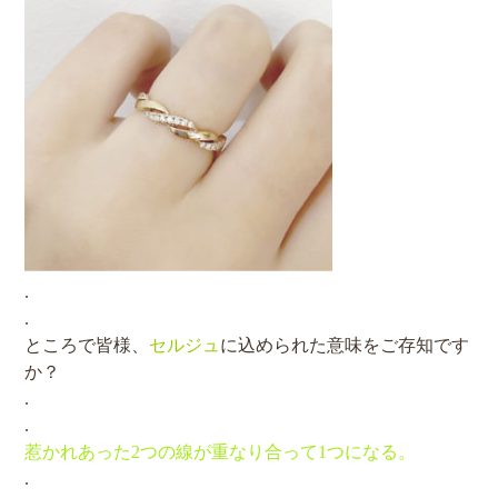
.
.
ところで皆様、
セルジュ
に込められた意味をご存知です
か？
.
.
惹かれあった2つの線が重なり合って1つになる。
.