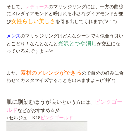
そして、
レディース
のマリッジリングには、一方の曲線
にメレダイアモンドと呼ばれる小さなダイアモンドが並
女性らしい美しさ
び
を引き出してくれます(´∀｀*)
メンズ
のマリッジリングはどんなシーンでも似合う良い
光沢とつや消し
とこどり！なんとなんと
が交互にな
っているんですよ～^^
素材のアレンジができる
また、
ので自分の好みに合
わせてカスタマイズすることも出来ますよ～(*´艸`*)
肌に馴染むほうが良い
ピンクゴー
という
方には、
ルド
などがおすすめ☆彡
↓セルジュ K18
ピンクゴールド