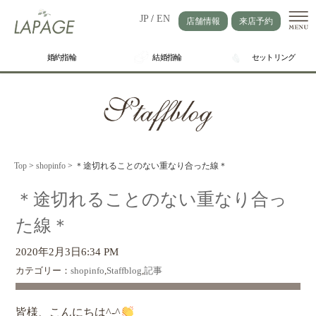
JP
/
EN
店舗情報
来店予約
婚約指輪
結婚指輪
セットリング
Top
>
shopinfo
>
＊途切れることのない重なり合った線＊
＊途切れることのない重なり合っ
た線＊
2020年2月3日6:34 PM
カテゴリー：
shopinfo
,
Staffblog
,
記事
皆様、こんにちは^-^