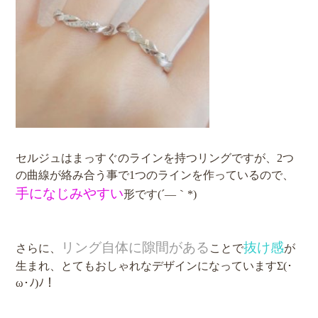
セルジュはまっすぐのラインを持つリングですが、2つ
の曲線が絡み合う事で1つのラインを作っているので、
手になじみやすい
形です(´―｀*)
リング自体に隙間がある
抜け感
さらに、
ことで
が
生まれ、とてもおしゃれなデザインになっていますΣ(･
ω･ﾉ)ﾉ！