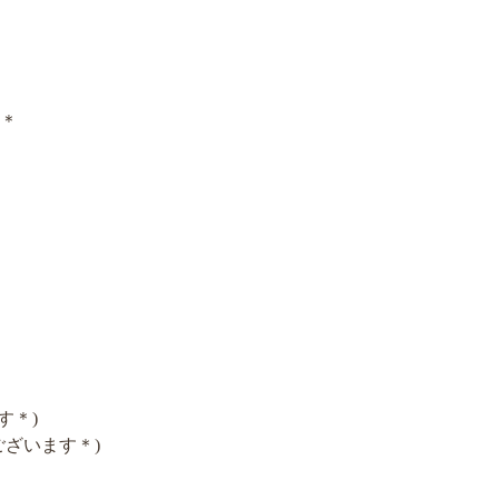
＊
す＊)
ざいます＊)