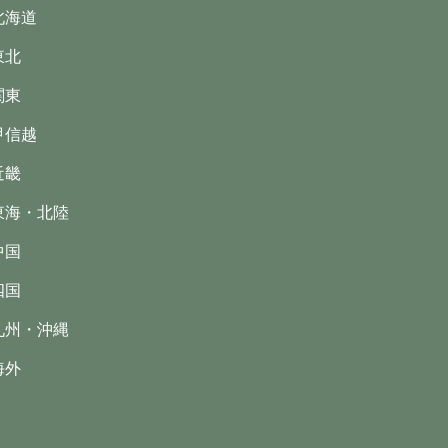
北海道
東北
関東
甲信越
近畿
東海・北陸
中国
四国
九州・沖縄
海外