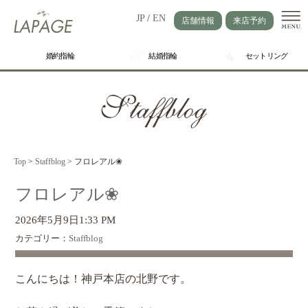
JP
/
EN
店舗情報
来店予約
婚約指輪
結婚指輪
セットリング
Top
>
Staffblog
>
フロレアル❀
フロレアル❀
2026年5月9日1:33 PM
カテゴリー：
Staffblog
こんにちは！神戸本店の北野です。