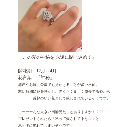
「この愛の神秘を 永遠に閉じ込めて」
開花期：12月～4月
花言葉：「神秘」
海岸やお庭、公園でも見かけることが多い水仙。
寒い時期に花を咲かし、強くたくましく成長する姿から
縁起のいい花として親しまれているそうです。
こーーーんな大きい指輪見たことありますか！？
♡
プレゼントされたら「私って愛されてるな
♡
」と
思わず己惚れてしまいそうです
♡