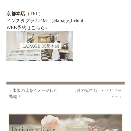
京都本店
（
TEL
）
インスタグラムDM
@lapage_bridal
WEB予約はこちら↓
«
太陽の花をイメージした
8月の誕生石 ～ペリドッ
指輪＊
ト～
»