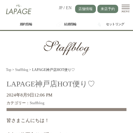
JP
/
EN
店舗情報
来店予約
婚約指輪
結婚指輪
セットリング
Top
>
Staffblog
>
LAPAGE神戸店HOT便り♡
LAPAGE神戸店HOT便り♡
2024年8月9日12:06 PM
カテゴリー：
Staffblog
皆さまこんにちは！