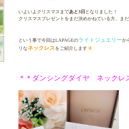
いよいよクリスマスまで
あと3日
となりました！
クリスマスプレゼントをまだ決めかねている方、まだ
ライトジュエリー
という事で今回はLAPAGEの
か
ネックレス
リな
をご紹介します
＊＊ダンシングダイヤ ネックレ