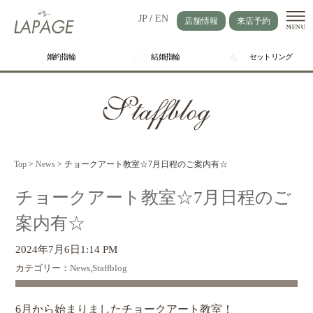
JP
/
EN
店舗情報
来店予約
婚約指輪
結婚指輪
セットリング
Top
>
News
>
チョークアート教室☆7月日程のご案内有☆
チョークアート教室☆7月日程のご
案内有☆
2024年7月6日1:14 PM
カテゴリー：
News
,
Staffblog
6月から始まりましたチョークアート教室！