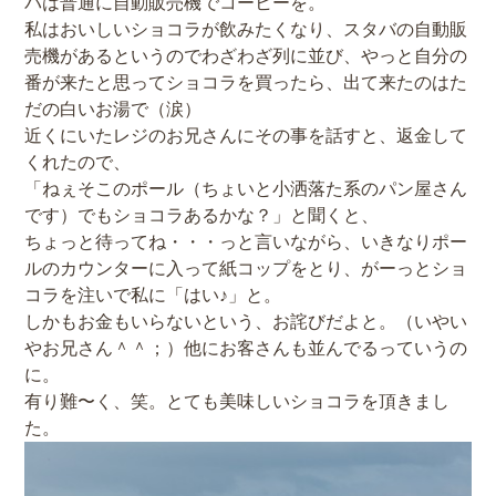
パは普通に自動販売機でコーヒーを。
私はおいしいショコラが飲みたくなり、スタバの自動販
売機があるというのでわざわざ列に並び、やっと自分の
番が来たと思ってショコラを買ったら、出て来たのはた
だの白いお湯で（涙）
近くにいたレジのお兄さんにその事を話すと、返金して
くれたので、
「ねぇそこのポール（ちょいと小洒落た系のパン屋さん
です）でもショコラあるかな？」と聞くと、
ちょっと待ってね・・・っと言いながら、いきなりポー
ルのカウンターに入って紙コップをとり、がーっとショ
コラを注いで私に「はい♪」と。
しかもお金もいらないという、お詫びだよと。（いやい
やお兄さん＾＾；）他にお客さんも並んでるっていうの
に。
有り難〜く、笑。とても美味しいショコラを頂きまし
た。