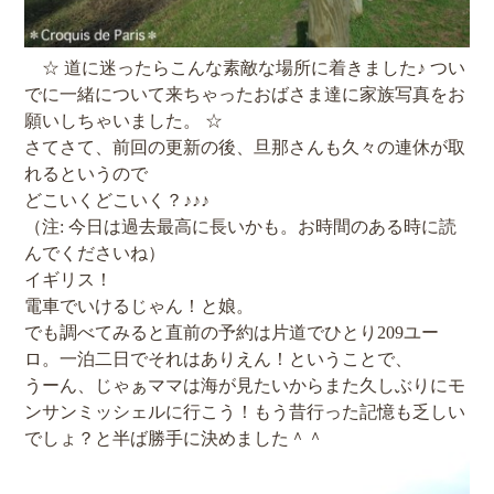
☆ 道に迷ったらこんな素敵な場所に着きました♪ つい
でに一緒について来ちゃったおばさま達に家族写真をお
願いしちゃいました。 ☆
さてさて、前回の更新の後、旦那さんも久々の連休が取
れるというので
どこいくどこいく？♪♪♪
（注: 今日は過去最高に長いかも。お時間のある時に読
んでくださいね）
イギリス！
電車でいけるじゃん！と娘。
でも調べてみると直前の予約は片道でひとり209ユー
ロ。一泊二日でそれはありえん！ということで、
うーん、じゃぁママは海が見たいからまた久しぶりにモ
ンサンミッシェルに行こう！もう昔行った記憶も乏しい
でしょ？と半ば勝手に決めました＾＾