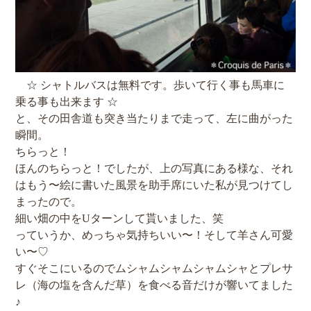
☆ シャトルバスは無料です。歩いて行く事も馬車に
乗る事も出来ます ☆
と、その田舎道も突き当たりまで走って、左に曲がった
瞬間。
ちらっと！
ほんのちらっと！でしたが、上の写真にある様な、それ
はもう〜絵に書いた風景を助手席にいた私が見つけてし
まったので。
細い畑の中をUターンして貰いました、笑
っていうか、めっちゃ気持ちいい〜！そして羊さん可愛
い〜♡
すぐそこにいるのでムシャムシャムシャムシャとプレサ
レ（海の塩を含んだ草）を食べる音だけが響いてました
♪