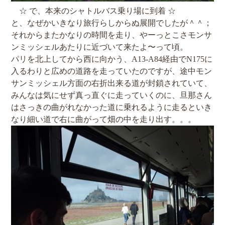
☆ で、本来のシャトルバス乗り場に到着 ☆
と、なぜかいきなり旅行らしからぬ展開でしたが＾＾；
それからまたかなりの時間を走り、やーっとこさモンサ
ンミッシェルあたりに近づいて来たよ〜って頃。
パリを北上してから西に向かう、A13-A84経由でN175に
入るわりと広めの道路を走っていたのですが、途中モン
サンミッシェル方面の右折出来る道が封鎖されていて、
みんなは気にせず真っ直ぐに走っていくのに、旦那さん
はさっきの曲がれなかった道に乗れるように走るといき
なり細い道で右に曲がって畑の中を走り出す。。。