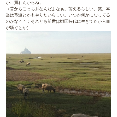
か、買わんからね。
（昔からこっち系なんだよなぁ。萌えるらしい、笑。本
当は弓道とかもやりたいらしい。いつか何かになってる
のかな＾＾；それとも前世は戦国時代に生きてたから血
が騒ぐとか）