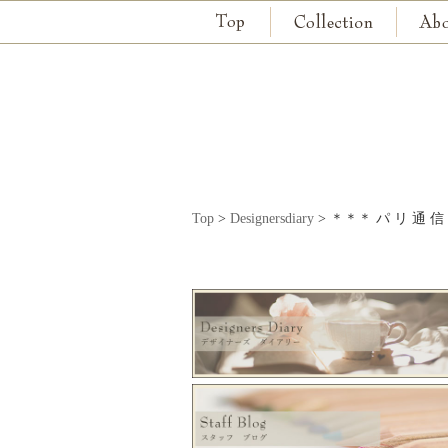
Top
>
Designersdiary
>
＊＊＊ パ リ 通 信 