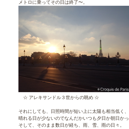
メトロに乗ってその日は終了〜。
☆ アレキサンドル３世からの眺め ☆
それにしても、日照時間が短い上に太陽も相当低く、
晴れる日が少ないのでなんだかいつも夕日か朝日かっ
そして、そのまま数日が経ち、雨、雪、雨の日々。