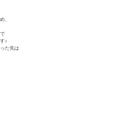
め、
で
す♪
った先は