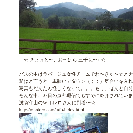
☆ きょぉと〜、お〜はら 三千院〜♪ ☆
バスの中はラパージュ女性チームでわ〜きゃ〜☆と大
私はと言うと、車酔いでダウン（；；）気合いを入れ
写真もだんだん怪しくなって。。。もう、ほんと自分
そんな中、27日の京都通信でもすでに紹介されてい
滋賀守山のW.ボレロさんに到着〜☆
http://wbolero.com/info/index.html