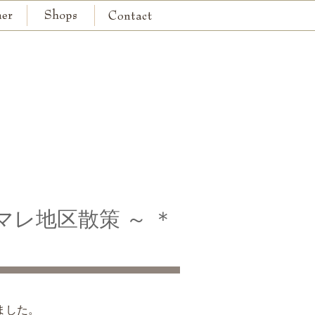
京都本店
神戸本店
86 ～ マレ地区散策 ～ ＊
ました。