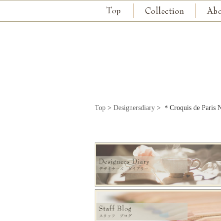
Top
>
Designersdiary
>
＊Croquis de Pa